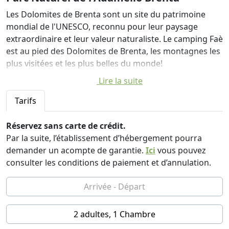
Les Dolomites de Brenta sont un site du patrimoine
mondial de l'UNESCO, reconnu pour leur paysage
extraordinaire et leur valeur naturaliste. Le camping Faè
est au pied des Dolomites de Brenta, les montagnes les
plus visitées et les plus belles du monde!
Lire la suite
Les nouveaux Eco Chalets du Camping Faè ont la
structure classique d'un refuge de montagne, de belles
Tarifs
finitions pour une structure de bâtiment verte et
respectueuse de la nature. Les Chalets se composent
Réservez sans carte de crédit.
d'une chambre double, d'une chambre avec deux lits,
Par la suite, l’établissement d’hébergement pourra
d'un salon avec une cuisine équipée d'un lave-vaisselle
demander un acompte de garantie.
Ici
vous pouvez
et d'un four micro-ondes, d'une salle de bain avec
consulter les conditions de paiement et d’annulation.
douche, d'un jardin extérieur équipé de transats et
parasols, et d'un barbecue sur demande .
Le camping Faè a obtenu la marque Quality Park, une
2 adultes, 1 Chambre
reconnaissance qui est attribuée à ceux qui partagent
la philosophie du projet, voulu et réalisé par le Parc