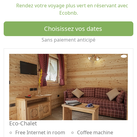
Rendez votre voyage plus vert en réservant avec
Naturel Adamello Brenta, qui vise à encourager les
Ecobnb.
structures et ses clients à respecter l'environnement
pour la développement du tourisme éco-durable. Notre
Choisissez vos dates
structure est soumise tous les deux ans à une
inspection par l'organisme certificateur, afin de
Sans paiement anticipé
démontrer le respect des paramètres de protection de
l'environnement (et du lien avec le territoire) prévus par
le projet. Le véritable tourisme émotionnel naît de la
relation étroite du touriste avec l'environnement
naturel et les cultures.
Eco-Chalet
Free Internet in room
Coffee machine