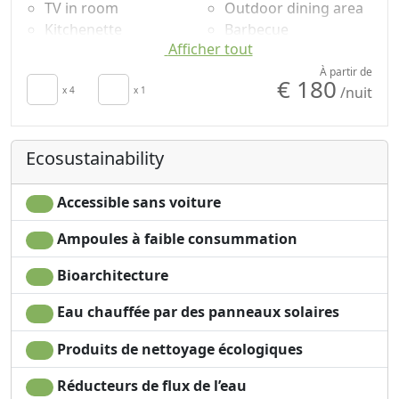
TV in room
Outdoor dining area
Kitchenette
Barbecue
Afficher tout
Sèche-cheveux
Plancher en bois
Living room
naturel
À partir de
€ 180
/nuit
Patio
x 4
x 1
Shampooing sans
Towels
plastique, pas de
Draps
doses uniques
Ecosustainability
Cupboard or
Washing machine
Wardrobe
Garden
Cooking utensils
Mountain view
Accessible sans voiture
Fridge
Ampoules à faible consummation
Bioarchitecture
Eau chauffée par des panneaux solaires
Produits de nettoyage écologiques
Réducteurs de flux de l’eau