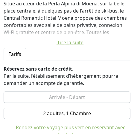
Situé au cœur de la Perla Alpina di Moena, sur la belle
place centrale, à quelques pas de l'arrêt de ski-bus, le
Central Romantic Hotel Moena propose des chambres
confortables avec salle de bains privative, connexion
Wi-Fi gratuite et centre de bien-être. Toutes les
chambres ont la télévision par satellite.
Lire la suite
Le matin, vous pourrez déguster un copieux petit-
Tarifs
déjeuner buffet composé de gâteaux faits maison et
même de produits salés. Les desserts du petit-déjeuner
Réservez sans carte de crédit.
proviennent de notre pâtisserie (à 50 mètres de l'hôtel),
Par la suite, l’établissement d’hébergement pourra
les autres produits (tels que le lait et le fromage) sont à
demander un acompte de garantie.
zéro km, auprès des fournisseurs du village et de la
vallée.
Le centre de bien-être, accessible sur réservation,
2 adultes, 1 Chambre
propose un sauna, des douches émotionnelles et un
bain turc.
Rendez votre voyage plus vert en réservant avec
Vous pourrez également profiter d'un café-bar à vin et