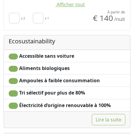
Afficher tout
Autonomous heating
naturel
Mini-bar disponible
Shower
À partir de
€ 140
/nuit
sur demande pour
x 2
x 1
Shampooing sans
économiser de
plastique, pas de
l'énergie
doses uniques
Ecosustainability
Sèche-cheveux
Mountain view
Towels
Panoramic view
Draps
Accessible sans voiture
Aliments biologiques
Ampoules à faible consummation
Tri sélectif pour plus de 80%
Électricité d’origine renouvable à 100%
Lire la suite