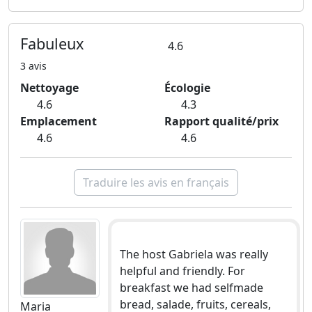
Fabuleux
4.6
3 avis
Nettoyage
Écologie
4.6
4.3
Emplacement
Rapport qualité/prix
4.6
4.6
Traduire les avis en français
The host Gabriela was really
helpful and friendly. For
breakfast we had selfmade
bread, salade, fruits, cereals,
Maria