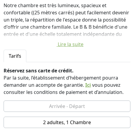
Notre chambre est très lumineux, spacieux et
confortable ((25 mètres carrés) peut facilement devenir
un triple, la répartition de l'espace donne la possibilité
d'offrir une chambre familiale. Le B & B bénéficie d'une
entrée et d'une échelle totalement indépendante du
reste de la maison.
Lire la suite
La chambre dispose du chauffage / climatisation
Tarifs
autonome, coffre-fort, TV et Wi-fi.
Réservez sans carte de crédit.
En fonction des conditions météorologiques, peut être
Par la suite, l’établissement d’hébergement pourra
servi le petit déjeuner dans la salle à manger intérieure
demander un acompte de garantie.
Ici
vous pouvez
où la grande cheminée est le protagoniste; vous serez
consulter les conditions de paiement et d’annulation.
surpris de trouver en elle, les pièces uniques d'un vieux
mécanisme d'horloge appartenant à un ancien clocher,
ainsi que d'autres objets qui vous transporteront dans
le temps.
2 adultes, 1 Chambre
Au cours de l'été, vous pourrez profiter de votre petit-