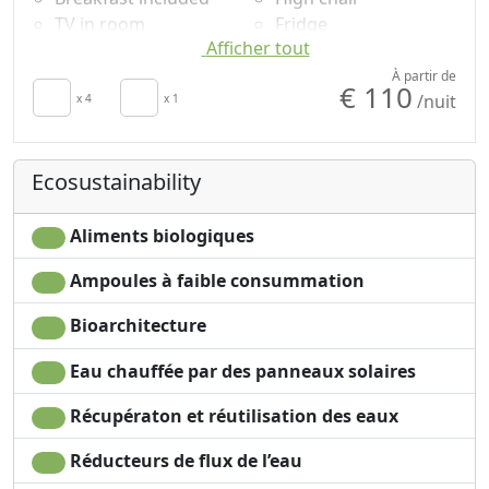
1 heure et demie: Venise, Milan, Modène (Ferrari
TV in room
Fridge
Gallery), les Dolomites.
Afficher tout
Air conditioning
Plancher en bois
Autonomous heating
naturel
À partir de
€ 110
/nuit
Crib
x 4
x 1
Bathtub
Sèche-cheveux
Shower
Patio
Shampooing sans
Ecosustainability
Towels
plastique, pas de
Draps
doses uniques
Cupboard or
Garden
Aliments biologiques
Wardrobe
Mountain view
Ampoules à faible consummation
Desk
Garden view
Ironing facilities
Own entrance
Bioarchitecture
Eau chauffée par des panneaux solaires
Récupératon et réutilisation des eaux
Réducteurs de flux de l’eau