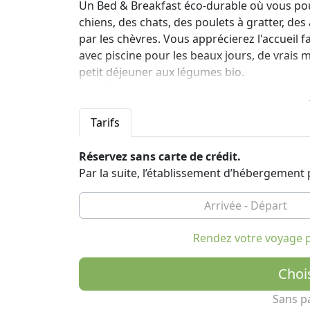
Un Bed & Breakfast éco-durable où vous pou
chiens, des chats, des poulets à gratter, de
par les chèvres. Vous apprécierez l'accueil fa
avec piscine pour les beaux jours, de vrais 
petit déjeuner aux légumes bio.
Le b & b Casale Hortensiae est à seulement 
depuis Orte) et à une demi-heure de route d
Amelia, Narni et de nombreux sites archéolo
Tarifs
situé à seulement quelques minutes de la so
maison uniquement de la nature et une vue d
Réservez sans carte de crédit.
Par la suite, l’établissement d’hébergemen
Vous pourrez déguster une cuisine végétarien
magnifiques itinéraires culturels, archéolog
Toscane. À toutes les périodes de l'année, 
gastronomiques et œnologiques, des festival
Rendez votre voyage p
présentent un grand intérêt.
Le Casale Hortensiae est également situé le 
Choi
campagnes de l'Ombrie et du Latium et peut 
On peut y accéder en marchant quelques ce
Sans p