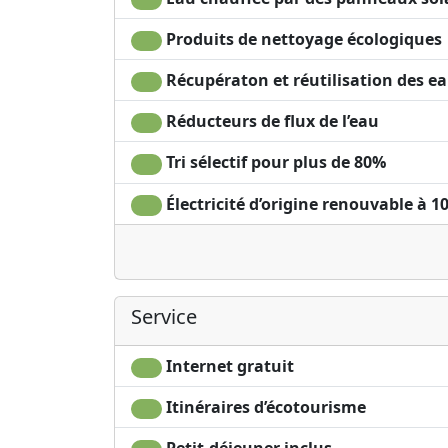
four à bois.
Produits de nettoyage écologiques
Pour ceux qui arrivent en train:
Orte est à un peu plus d'une demi-heure de 
Récupératon et réutilisation des e
Les trains partent des gares Roma Termini et 
Le billet régional intégré (BIRG) au prix de 
Réducteurs de flux de l’eau
une circulation illimitée dans les transports
Web Trenitalia pour plus de détails. Il est p
Tri sélectif pour plus de 80%
vers la gare (20 € aller-retour). Sinon, vous po
Électricité d’origine renouvable à 1
simple).
Service
Internet gratuit
Itinéraires d’écotourisme