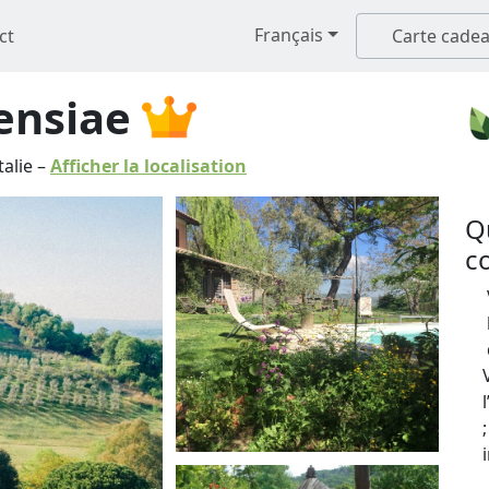
Français
ct
Carte cade
ensiae
talie
–
Afficher la localisation
Q
c