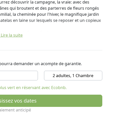
rrez découvrir la campagne, la vraie: avec des
s ânes qui broutent et des parterres de fleurs rongés
milial, la cheminée pour l'hiver, le magnifique jardin
matelas en laine sur lesquels se reposer et un copieux
37 minutes de Rome (facilement accessible en train
Lire la suite
’Orvieto, de Viterbe, du lac de Bolsena, de Bomarzo,
giques étrusques. Le B & B Casale Hortensiae est
rtie A1 d'Orte, même s'il ne semble pas: autour de la
égagée sur la vallée du Tibre.
t pourra demander un acompte de garantie.
ne, bio et locale, partir à la découverte de
iques et thermiques entre le Latium, l’Ombrie et la
2 adultes, 1 Chambre
des manifestations culturelles, des événements
s folkloriques et des reconstitutions historiques
lus vert en réservant avec Ecobnb.
long de la Via Amerina, qui serpente à travers les
sissez vos dates
être parcouru à pied, à vélo ou à cheval.
ntaines de mètres sur une route légèrement
aiement anticipé