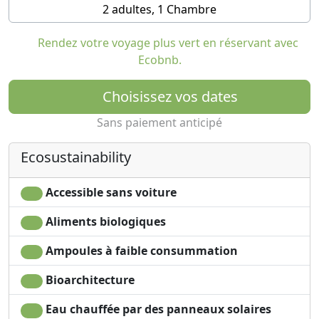
2 adultes, 1 Chambre
de l'UNESCO, Luang Prabang.
Rendez votre voyage plus vert en réservant avec
25 chambres, suites et tentes luxueuses
Ecobnb.
Salle de bain privée, climatisation, minibar, télévision
Restaurant, spa, salle de sport, piscine à débordement,
Choisissez vos dates
centre de sports et d'activités
Sans paiement anticipé
Intégré dans un jardin botanique et une ferme
écologique
Ecosustainability
15 minutes en voiture de l'aéroport de Luang Prabang
15 minutes en voiture du centre-ville, navettes
régulières vers la ville
Accessible sans voiture
Aliments biologiques
Ampoules à faible consummation
Bioarchitecture
Eau chauffée par des panneaux solaires