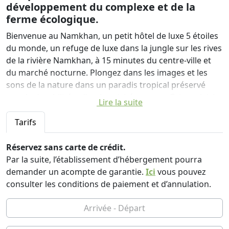
développement du complexe et de la
ferme écologique.
Bienvenue au Namkhan, un petit hôtel de luxe 5 étoiles
du monde, un refuge de luxe dans la jungle sur les rives
de la rivière Namkhan, à 15 minutes du centre-ville et
du marché nocturne. Plongez dans les images et les
sons de la nature dans un paradis tropical préservé
avec la durabilité et l'authenticité au cœur. Faites plaisir
Lire la suite
à vos sens : savourez une délicieuse cuisine
gastronomique de la ferme à la table, détendez-vous
Tarifs
dans notre piscine à débordement et notre spa,
ressourcez-vous dans des jardins botaniques
Réservez sans carte de crédit.
luxuriants, reposez-vous dans un hébergement luxueux
Par la suite, l’établissement d’hébergement pourra
qui allie tradition laotienne et touche moderne.
demander un acompte de garantie.
Ici
vous pouvez
consulter les conditions de paiement et d’annulation.
Inspirez votre âme avec des activités et des aventures,
notamment le yoga, le tubing et le kayak sur la rivière,
le VTT, des cours de cuisine, des visites de fermes et des
excursions dans la ville classée au patrimoine mondial