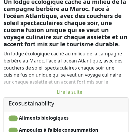
Un lodge écologique caché au milieu de la
campagne berbère au Maroc. Face à
l'océan Atlantique, avec des couchers de
soleil spectaculaires chaque soir, une
cuisine fusion unique qui se veut un
voyage culinaire sur chaque assiette et un
accent fort mis sur le tourisme durable.
Un lodge écologique caché au milieu de la campagne
berbère au Maroc. Face à l'océan Atlantique, avec des
couchers de soleil spectaculaires chaque soir, une
cuisine fusion unique qui se veut un voyage culinaire
sur chaque assiette et un accent fort mis sur le
tourisme durable.
Lire la suite
Des concepts écologiques mis en œuvre chaque fois
Ecosustainability
que possible pour rendre vos vacances non seulement
confortables mais aussi avec un impact minimal sur
Aliments biologiques
notre environnement précieux. Des cours de surf, des
pistes naturelles incroyables, des ateliers de
Ampoules à faible consummation