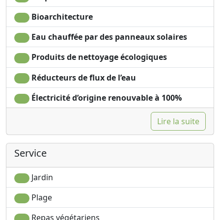
conservation, une atmosphère unique et un lieu de
Bioarchitecture
repos et de détente.
Eau chauffée par des panneaux solaires
Notre Philosophie? Minimisez l'impact de votre séjour
sur l'environnement naturel et maximisez les avantages
Produits de nettoyage écologiques
pour la population locale sans perte de confort et de
plaisir.
Réducteurs de flux de l’eau
Électricité d’origine renouvable à 100%
Lire la suite
Service
Jardin
Plage
Repas végétariens