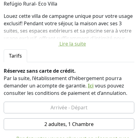
Refúgio Rural- Eco Villa
Louez cette villa de campagne unique pour votre usage
exclusif! Pendant votre séjour, la maison avec ses 3
suites, ses espaces extérieurs et sa piscine sera à votre
usage exclusif, offrant suffisamment d'intimité pour
Lire la suite
vous et votre famille et / ou vos amis.
Tarifs
Cette charmante maison a plus de 30 ans de tradition
en combinant durabilité et confort et offre un tourisme
Réservez sans carte de crédit.
écologique à son meilleur basé sur la durabilité et la
Par la suite, l’établissement d’hébergement pourra
préservation de la nature.
demander un acompte de garantie.
Ici
vous pouvez
Située entre Caldas da Rainha et Foz do Arelho, la villa
consulter les conditions de paiement et d’annulation.
est un point de départ idéal pour explorer les plages
voisines de Foz do Arelho, Peniche, Nazaré et bien
d'autres. La ville médiévale fortifiée d'Óbidos est à une
courte distance en voiture et des excursions d'une
2 adultes, 1 Chambre
journée à Lisbonne, Coimbra, Fátima et Porto sont
facilement réalisables.