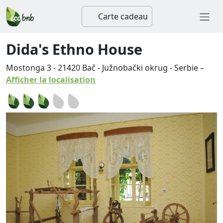
Carte cadeau
Dida's Ethno House
Mostonga 3
-
21420
Bač
-
Južnobački okrug
-
Serbie
–
Afficher la localisation