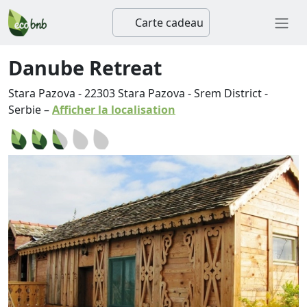
Carte cadeau
Danube Retreat
Stara Pazova
-
22303
Stara Pazova
-
Srem District
-
Serbie
–
Afficher la localisation