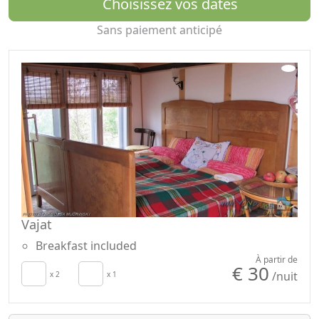
Choisissez vos dates
Sans paiement anticipé
Vajat
Breakfast included
À partir de
€ 30
/nuit
x 2
x 1