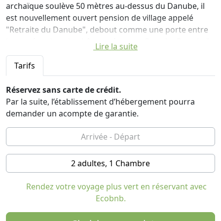
archaïque soulève 50 mètres au-dessus du Danube, il
est nouvellement ouvert pension de village appelé
"Retraite du Danube", debout comme une porte entre
le passé endormi et hâter présente. «Retraite Danube"
Lire la suite
offre le rafraîchissement du bruit de la ville dans une
belle ambiance de ménage.
Tarifs
L'art de la décoration et de l'esprit des temps anciens
Réservez sans carte de crédit.
qui entourent l'intérieur sont la véritable inspiration
Par la suite, l’établissement d’hébergement pourra
aux invités de se détendre et de se rendre à la magie de
demander un acompte de garantie.
la vie rurale. Le charme d'une nature intacte et les
coutumes pittoresques de Voïvodine sont
constamment présents.
2 adultes, 1 Chambre
Rendez votre voyage plus vert en réservant avec
Ecobnb.