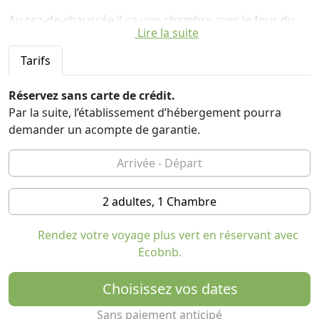
Au rez-de-chaussée il ya une chambre avec le four du
Lire la suite
boulanger. A l'étage il ya une salle à manger et un salon
avec une cheminée.
Tarifs
La mansarde comprend chambres bien meublées: deux
chambres doubles, une chambre à quatre lits, et un
Réservez sans carte de crédit.
appartement pour quatre personnes, avec cuisine, salle
Par la suite, l’établissement d’hébergement pourra
de bains et une terrasse.
demander un acompte de garantie.
2 adultes, 1 Chambre
Rendez votre voyage plus vert en réservant avec
Ecobnb.
Choisissez vos dates
Sans paiement anticipé