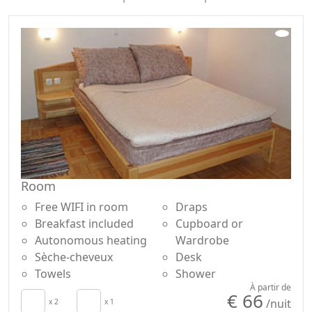
Room
Free WIFI in room
Draps
Breakfast included
Cupboard or
Autonomous heating
Wardrobe
Sèche-cheveux
Desk
Towels
Shower
À partir de
€ 66
/nuit
x 2
x 1