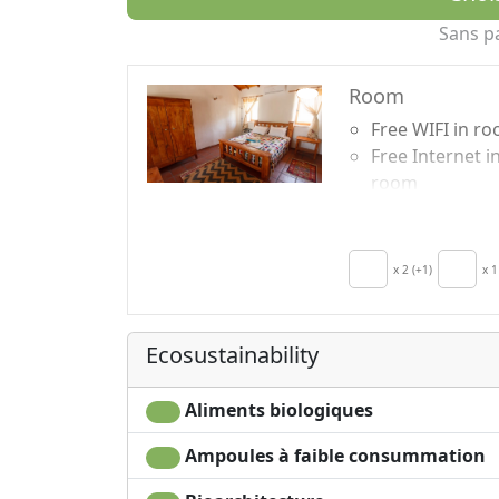
notamment Priene, Magnesia, Tralleis et M
Sans p
visiteurs intéressés par les marchés locaux, 
paysage naturel.
Room
Free WIFI in r
Free Internet i
room
Breakfast incl
Air conditionin
Kitchenette
x 2 (+1)
x 1
Sèche-cheveux
Clotheshorse
Towels
Ecosustainability
Aliments biologiques
Ampoules à faible consummation