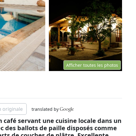
Afficher toutes les photos
n originale
translated by
n café servant une cuisine locale dans un
ec des ballots de paille disposés comme
rts de couches de plâtre. Excellente