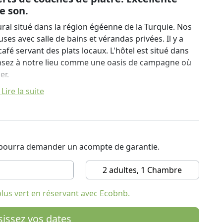
e son.
ral situé dans la région égéenne de la Turquie. Nos
es avec salle de bains et vérandas privées. Il y a
afé servant des plats locaux. L'hôtel est situé dans
pensez à notre lieu comme une oasis de campagne où
er.
Lire la suite
nous avons été filmés pour un spectacle intitulé "Our
ans l’hôtellerie. Jusqu'à présent, nous avons été
 en Suède et en Nouvelle-Zélande.
visé sauront que nous sommes passionnés par la
t pourra demander un acompte de garantie.
utilisé des matériaux 100% locaux pour construire
s ballots de paille disposés comme des briques
2 adultes, 1 Chambre
. Le résultat est une excellente isolation pour la
lus vert en réservant avec Ecobnb.
hèse à Pamukkale. Il constitue un pied-à-terre idéal
ues de la vallée du Méandre et de l’ancienne Ionia,
sissez vos dates