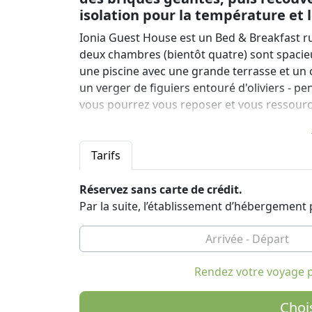
isolation pour la température et l
Ionia Guest House est un Bed & Breakfast ru
deux chambres (bientôt quatre) sont spacieus
une piscine avec une grande terrasse et un c
un verger de figuiers entouré d'oliviers - 
vous pourrez vous reposer et vous ressourc
Comme vu à la télé! Pendant environ un an, 
Dream Hotel", consacré aux nouveaux venus d
Tarifs
aux Pays-Bas, en Australie, au Royaume-Uni,
Réservez sans carte de crédit.
Et tous ceux qui ont vu notre épisode télé
Par la suite, l’établissement d’hébergemen
construction écologique et que nous avons 
notre hôtel. Les murs sont en bois, avec de
géantes, puis recouverts de couches de plâtre
température et le son.
Rendez votre voyage p
Notre place est juste à côté de la route d'Ep
pour explorer les superbes sites archéologiq
Choi