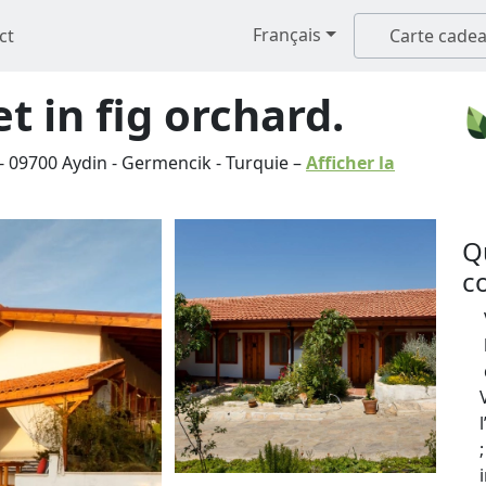
Français
ct
Carte cade
t in fig orchard.
-
09700
Aydin
-
Germencik
-
Turquie
–
Afficher la
Q
c