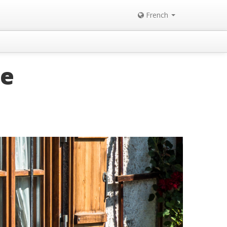
French
te