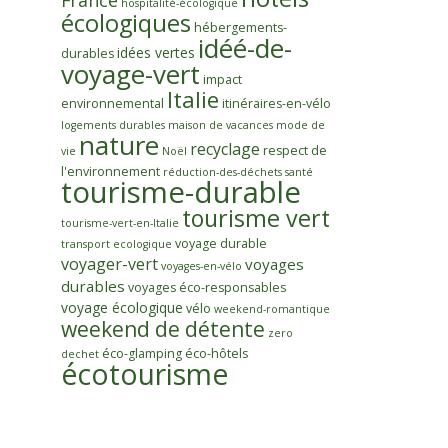
France
hospitalité-écologique
écologiques
hébergements-
idéé-de-
idées vertes
durables
voyage-vert
impact
Italie
environnemental
itinéraires-en-vélo
logements durables
maison de vacances
mode de
nature
recyclage
respect de
vie
Noël
l'environnement
réduction-des-déchets
santé
tourisme-durable
tourisme vert
tourisme-vert-en-Italie
voyage durable
transport ecologique
voyager-vert
voyages
voyages-en-vélo
durables
voyages éco-responsables
voyage écologique
vélo
weekend-romantique
weekend de détente
zero
éco-glamping
éco-hôtels
dechet
écotourisme