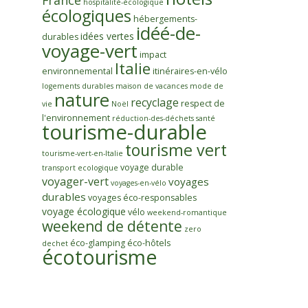
France
hospitalité-écologique
écologiques
hébergements-
idéé-de-
idées vertes
durables
voyage-vert
impact
Italie
environnemental
itinéraires-en-vélo
logements durables
maison de vacances
mode de
nature
recyclage
respect de
vie
Noël
l'environnement
réduction-des-déchets
santé
tourisme-durable
tourisme vert
tourisme-vert-en-Italie
voyage durable
transport ecologique
voyager-vert
voyages
voyages-en-vélo
durables
voyages éco-responsables
voyage écologique
vélo
weekend-romantique
weekend de détente
zero
éco-glamping
éco-hôtels
dechet
écotourisme