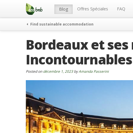
Menu
Skip
to
Offres Spéciales
FAQ
Blog
content
Find sustainable accommodation
Bordeaux et ses 
Incontournables
Posted on
décembre 1, 2023
by
Amanda Passerini