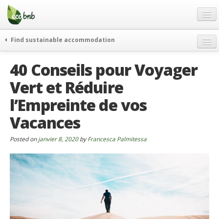
Menu
Skip
to
content
Blog
Find sustainable accommodation
Offres Spéciales
40 Conseils pour Voyager
FAQ
Vert et Réduire
À propos
l’Empreinte de vos
Partenaires
Vacances
Contacts
Posted on
janvier 8, 2020
by
Francesca Palmitessa
French
German
English
Spanish
French