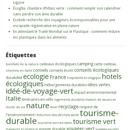
Ligurie
Écogîte, chambre d’hôtes verte : comment remplir son calendrier
sans perdre son âme durable
Ecobnb recherche des voyageurs écoresponsables pour une
escapade régénérative en pleine nature
En attendant le Traité Mondial sur le Plastique : comment réduire
les plastiques dans les aliments
Étiquettes
camping
cadeaux écologiques
carte cadeau
bienfaits de la nature
conseils écologiques
conseils
conseils écolo
chemins en Italie
ecologie
hotels
France
durabilité
hospitalité-écologique
écologiques
idées vertes
hébergements-durables
idéé-de-voyage-vert
impact environnemental
Italie
itinéraires-en-vélo
logements durables
maison de vacances
nature
recyclage
respect de
mode de vie
Noël
tourisme-
l'environnement
réduction-des-déchets
santé
durable
tourisme vert
tourisme-vert-en-Italie
voyager-vert
voyage durable
transport ecologique
voyages-en-vélo