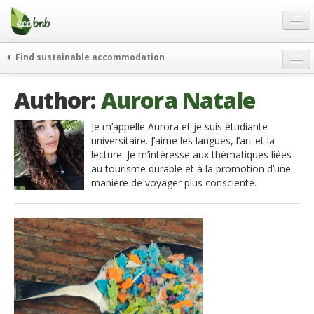
Menu
Skip
to
content
Blog
Find sustainable accommodation
Offres Spéciales
Author:
Aurora Natale
FAQ
À propos
Je m’appelle Aurora et je suis étudiante
universitaire. J’aime les langues, l’art et la
Partenaires
lecture. Je m’intéresse aux thématiques liées
au tourisme durable et à la promotion d’une
Contacts
manière de voyager plus consciente.
French
German
English
Spanish
French