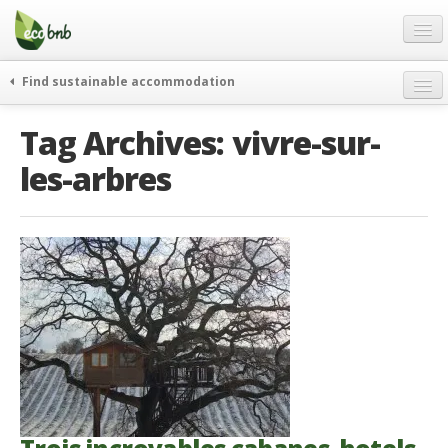
Menu
Skip
to
content
Blog
Find sustainable accommodation
Offres Spéciales
Tag Archives:
vivre-sur-
FAQ
les-arbres
À propos
Partenaires
Contacts
French
German
English
Spanish
French