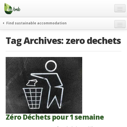
Menu
Skip
to
content
Blog
Find sustainable accommodation
Offres Spéciales
Tag Archives:
zero dechets
FAQ
À propos
Partenaires
Contacts
French
German
English
Spanish
Zéro Déchets pour 1 semaine
French