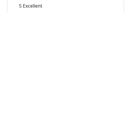
5
Excellent
€120.00
À partir de
Previous
Next
B&B Dei Laghi