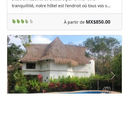
tranquillité, notre hôtel est l'endroit où tous vos s...
MX$850.00
À partir de
Previous
Next
Habitacion Privada Eco Aldea Kambul