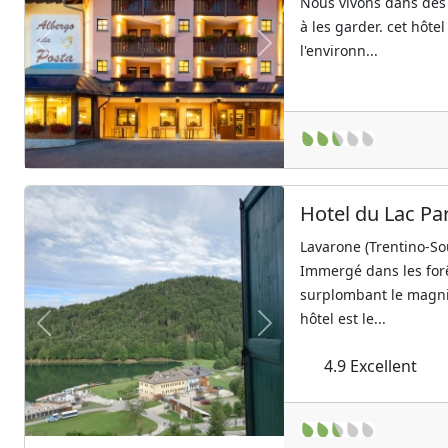
Nous vivons dans des 
à les garder. cet hôte
l'environn...
Previous
Next
Hotel du Lac Pa
Lavarone (Trentino-So
Immergé dans les forê
surplombant le magnif
hôtel est le...
Previous
Next
4.9
Excellent