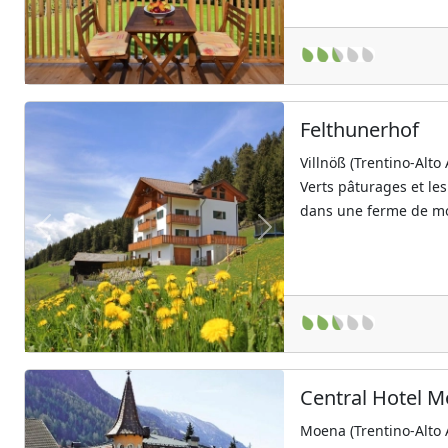
Felthunerhof
Villnöß (Trentino-Alto
Verts pâturages et le
dans une ferme de mo
Previous
Next
Central Hotel 
Moena (Trentino-Alto 