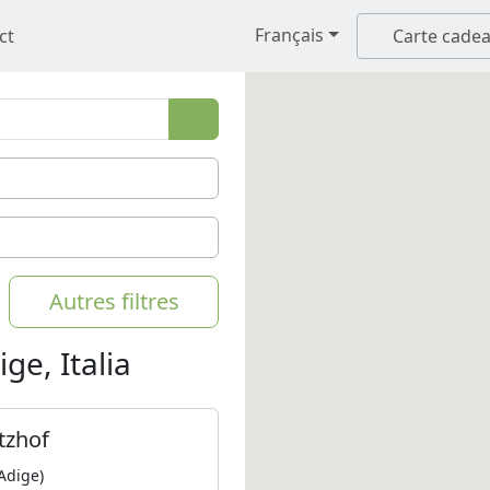
Français
ct
Carte cade
Autres filtres
ge, Italia
tzhof
 Adige)