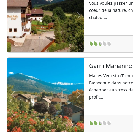
Vous voulez passer un
coeur de la nature, 
chaleur...
Previous
Next
Garni Marianne
Malles Venosta (Trent
Bienvenue dans notre
échapper au stress de
profit...
Previous
Next