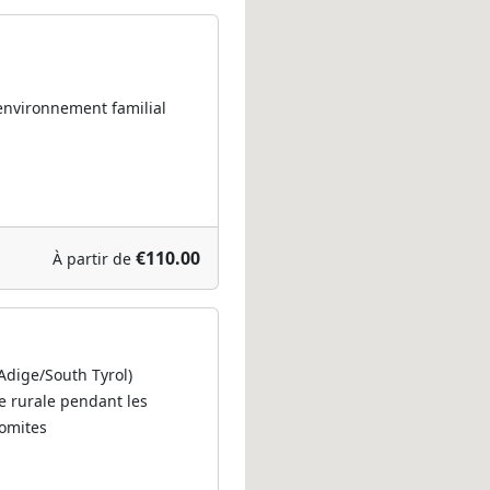
 environnement familial
€110.00
À partir de
 Adige/South Tyrol)
ie rurale pendant les
lomites