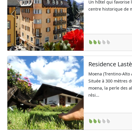
Un hôtel qui favorise 
centre historique de m
Previous
Next
Residence Last
Moena (Trentino-Alto 
Située à 300 mètres d
moena, la perle des al
rési...
Previous
Next