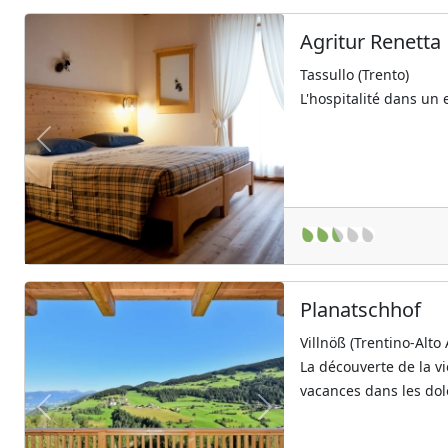
Agritur Renetta
Tassullo (Trento)
L'hospitalité dans un
Previous
Next
Planatschhof
Villnöß (Trentino-Alto
La découverte de la v
vacances dans les do
Previous
Next