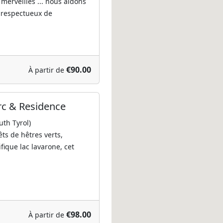
merveilles ... nous aidons
l respectueux de
€90.00
À partir de
rc & Residence
uth Tyrol)
ts de hêtres verts,
ique lac lavarone, cet
€98.00
À partir de