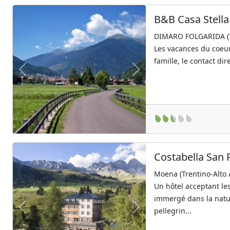
B&B Casa Stella
DIMARO FOLGARIDA (Tr
Les vacances du coeur 
famille, le contact dire
Previous
Next
Costabella San 
Moena (Trentino-Alto 
Un hôtel acceptant l
immergé dans la natu
pellegrin...
Previous
Next