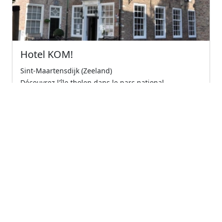
Hotel KOM!
Sint-Maartensdijk (Zeeland)
Découvrez l'île tholen dans le parc national
oosterschelde dans toute sa splendeur. immergez-
vous...
5
Excellent
€79.00
À partir de
← Previous
1
(current)
Next →