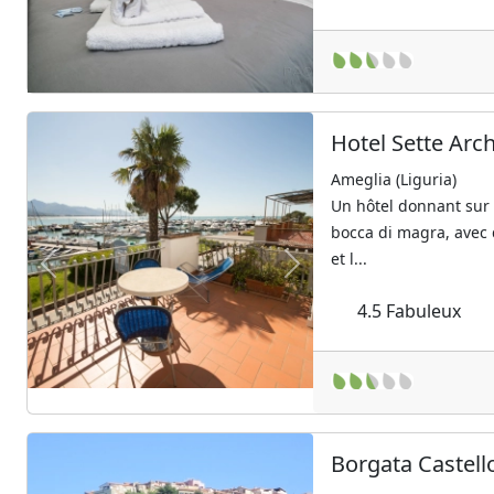
Hotel Sette Arch
Ameglia (Liguria)
Un hôtel donnant sur
bocca di magra, avec 
et l...
Previous
Next
4.5
Fabuleux
Borgata Castell