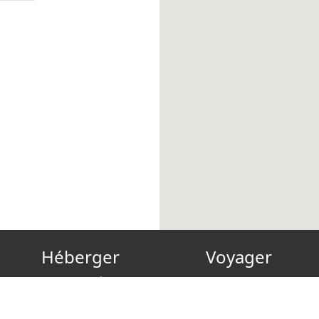
Héberger
Voyager
Devenir hôte
Carte cadeau
FAQ
Reconnect
Comment héberger de
Séjour vert, propre et sûr