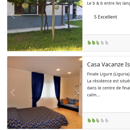
Le b & b entre les lang
5
Excellent
Previous
Next
Casa Vacanze Is
Finale Ligure (Liguria)
La résidence est situ
dans le centre de fin
calm...
Previous
Next