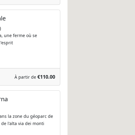
ale
)
ra, une ferme où se
'esprit
€110.00
À partir de
rna
ns la zone du géoparc de
de l'alta via dei monti