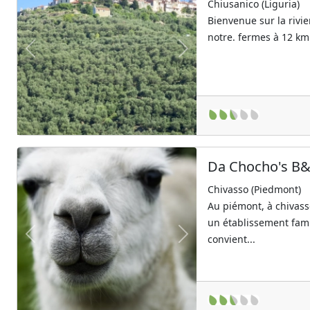
Chiusanico (Liguria)
Bienvenue sur la rivie
notre. fermes à 12 km
Previous
Next
Da Chocho's B&
Chivasso (Piedmont)
Au piémont, à chivas
un établissement famil
convient...
Previous
Next