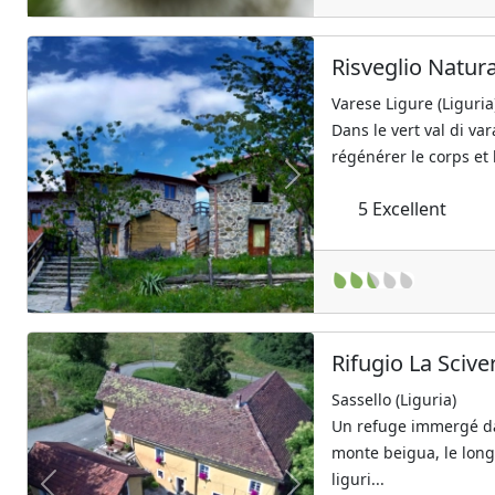
Risveglio Natur
Varese Ligure (Liguria
Dans le vert val di va
régénérer le corps et l
Previous
Next
5
Excellent
Rifugio La Scive
Sassello (Liguria)
Un refuge immergé da
monte beigua, le long 
liguri...