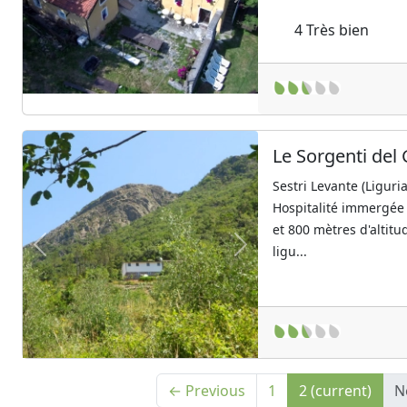
Previous
Next
4
Très bien
Le Sorgenti del
Sestri Levante (Liguria
Hospitalité immergée 
et 800 mètres d'altitu
ligu...
Previous
Next
← Previous
1
2
(current)
N