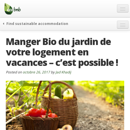
Menu
Skip
to
content
Blog
Find sustainable accommodation
Offres Spéciales
Manger Bio du jardin de
FAQ
votre logement en
À propos
vacances – c’est possible !
Partenaires
Contacts
Posted on
octobre 26, 2017
by
Jad Khadij
French
German
English
Spanish
French