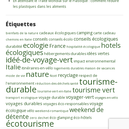
En attendant le Traité Mondial sur le Plastique : comment réduire
les plastiques dans les aliments
Étiquettes
camping
cadeaux écologiques
carte cadeau
bienfaits de la nature
conseils écologiques
conseils
conseils écolo
chemins en Italie
ecologie
hotels
France
durabilité
hospitalité-écologique
écologiques
idées vertes
hébergements-durables
idéé-de-voyage-vert
impact environnemental
Italie
itinéraires-en-vélo
logements durables
maison de vacances
nature
recyclage
respect de
mode de vie
Noël
tourisme-
l'environnement
réduction-des-déchets
santé
durable
tourisme vert
tourisme-vert-en-Italie
voyager-vert
voyage durable
transport ecologique
voyages-en-vélo
voyages durables
voyage
voyages éco-responsables
weekend de
écologique
vélo
weekend-romantique
détente
éco-glamping
éco-hôtels
zero dechet
écotourisme