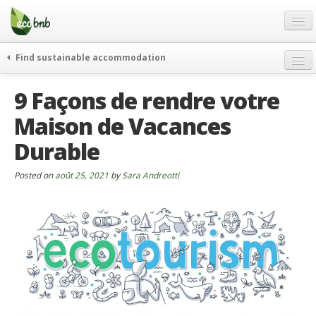
Menu
Skip
to
content
Blog
Find sustainable accommodation
Offres Spéciales
9 Façons de rendre votre
FAQ
Maison de Vacances
À propos
Durable
Partenaires
Contacts
Posted on
août 25, 2021
by
Sara Andreotti
French
German
English
Spanish
French