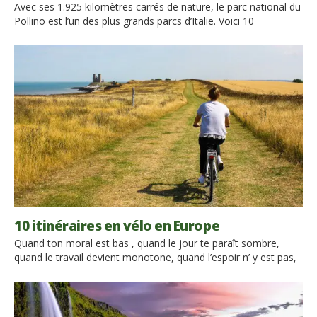
Avec ses 1.925 kilomètres carrés de nature, le parc national du
Pollino est l’un des plus grands parcs d’Italie. Voici 10
incontournables que vous ne connaissez probablement pas et
qui méritent d’être découverts. Le parc national du Pollino
abrite des plantes uniques et de nombreuses espèces
animales, sans compter les anciens bourgs et les pittoresques
[…]
10 itinéraires en vélo en Europe
Quand ton moral est bas , quand le jour te paraît sombre,
quand le travail devient monotone, quand l’espoir n’ y est pas,
grimpe sur un vélo et roule sans penser à autre chose que le
chemin que tu empruntes. Sir Arthur Conan Doyle Si cette
année vous avez promis à vous-mêmes de voyager plus, […]