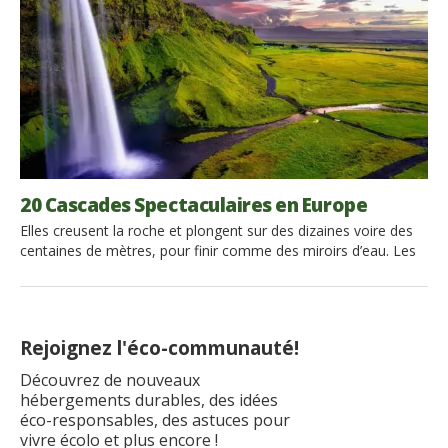
20 Cascades Spectaculaires en Europe
Elles creusent la roche et plongent sur des dizaines voire des
centaines de mètres, pour finir comme des miroirs d’eau. Les
cascades sont des merveilles de la nature à couper le souffle.
Leur magnificence émerveille. De l’Islande à l’Italie en passant
par l’Estonie et l’Irlande… Voici les plus plus belles cascades
d’Europe! Admirer une cascade […]
Rejoignez l'éco-communauté!
Découvrez de nouveaux
hébergements durables, des idées
éco-responsables, des astuces pour
vivre écolo et plus encore !