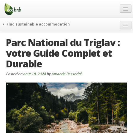
Menu
Skip
to
content
Blog
Find sustainable accommodation
Offres Spéciales
Parc National du Triglav :
FAQ
votre Guide Complet et
À propos
Durable
Partenaires
Contacts
Posted on
août 18, 2024
by
Amanda Passerini
French
German
English
Spanish
French