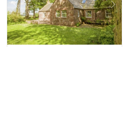
Previous
Next
Crosswoodhill Farm Holiday Cottages
West Calder (Scotland)
Crosswoodhill farm est un point de départ idéal pour
découvrir la richesse et la variété des pays...
€1.00
À partir de
← Previous
1
(current)
Next →