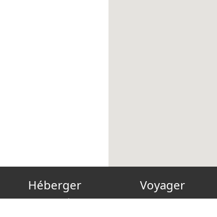
Héberger
Voyager
Devenir hôte
Carte cadeau
FAQ
Reconnect