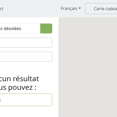
Français
ct
Carte cade
cun résultat
us pouvez :
s