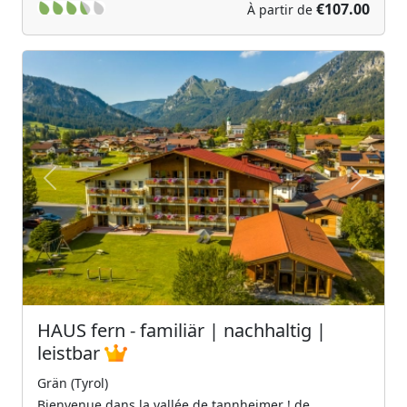
€107.00
À partir de
Previous
Next
HAUS fern - familiär | nachhaltig |
leistbar
Grän (Tyrol)
Bienvenue dans la vallée de tannheimer ! de