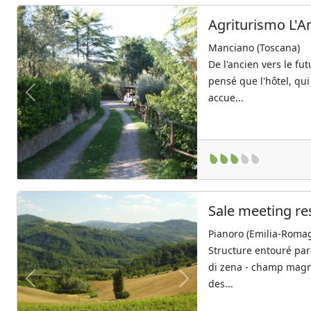
Agriturismo L'A
Manciano (Toscana)
De l'ancien vers le fu
pensé que l'hôtel, qu
accue...
Previous
Next
Sale meeting resi
Pianoro (Emilia-Roma
Structure entouré par
di zena - champ magn
des...
Previous
Next