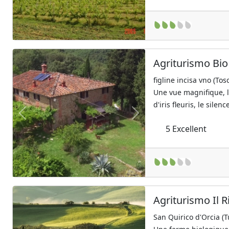
Agriturismo Bio 
figline incisa vno (Tos
Une vue magnifique, l
d'iris fleuris, le silenc
Previous
Next
5
Excellent
Agriturismo Il R
San Quirico d'Orcia (