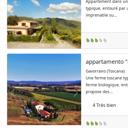
Appartement dans u
typique, entouré par 
imprenable su...
Previous
Next
appartamento "i
Gavorrano (Toscana)
Une ferme toscane ty
ferme biologique. ento
propose des...
Previous
Next
4
Très bien