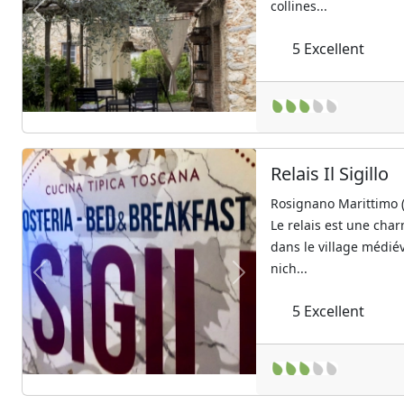
collines...
Previous
Next
5
Excellent
Relais Il Sigillo
Rosignano Marittimo 
Le relais est une cha
dans le village médié
nich...
Previous
Next
5
Excellent