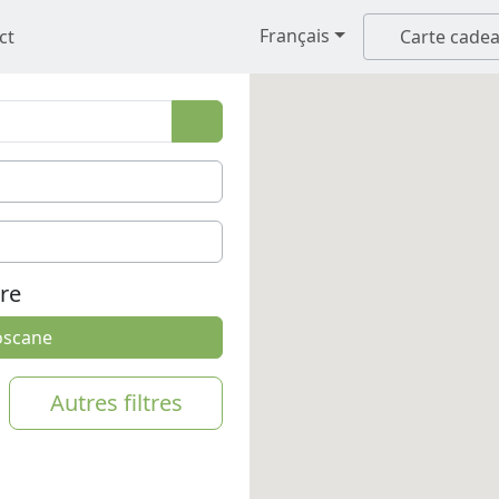
Français
ct
Carte cade
tre
oscane
Autres filtres