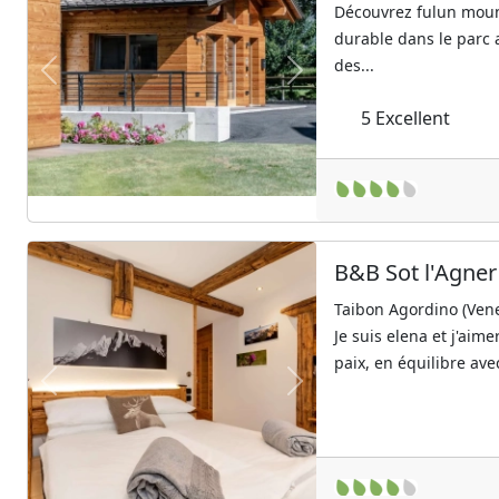
Découvrez fulun moun
durable dans le parc 
des...
Previous
Next
5
Excellent
B&B Sot l'Agner
Taibon Agordino (Ven
Je suis elena et j'aim
paix, en équilibre ave
Previous
Next