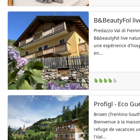
B&BeautyFol liv
Predazzo Val di Fiemm
B&beautyfol live natu
une expérience d'hospi
en...
Previous
Next
Profigl - Eco G
Brixen (Trentino-South
Bienvenue à la maison 
refuge de vacances u
l'ital...
Previous
Next