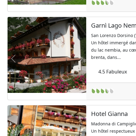
Garnì Lago Nem
San Lorenzo Dorsino (
Un hôtel immergé dan
du lac nembia, au cœ
brenta, dans...
Previous
Next
4.5
Fabuleux
Hotel Gianna
Madonna di Campiglio 
Un hôtel respectueux