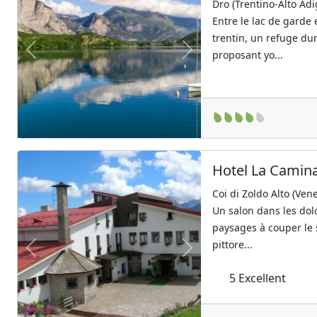
Dro (Trentino-Alto Adi
Entre le lac de garde
trentin, un refuge du
proposant yo...
Previous
Next
Hotel La Camin
Coi di Zoldo Alto (Vene
Un salon dans les dol
paysages à couper le 
pittore...
Previous
Next
5
Excellent