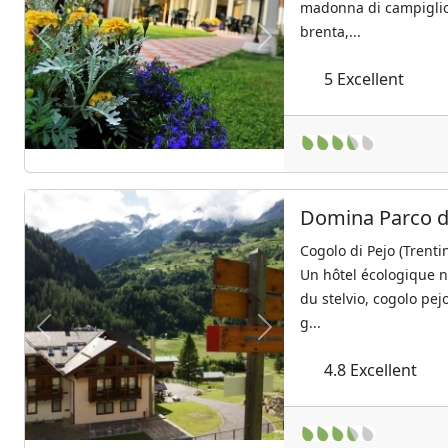
madonna di campiglio,
brenta,...
Previous
Next
5
Excellent
Domina Parco de
Cogolo di Pejo (Trenti
Un hôtel écologique n
du stelvio, cogolo pej
g...
Previous
Next
4.8
Excellent