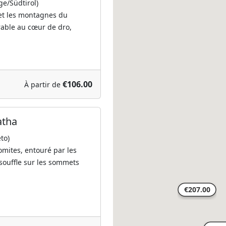
ge/Südtirol)
 et les montagnes du
rable au cœur de dro,
€106.00
À partir de
atha
to)
omites, entouré par les
souffle sur les sommets