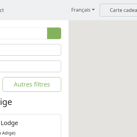
Français
ct
Carte cade
Autres filtres
dige
 Lodge
o Adige)