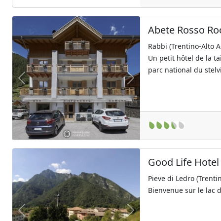
Abete Rosso Ro
Rabbi (Trentino-Alto A
Un petit hôtel de la t
parc national du stelvi
Previous
Next
Good Life Hote
Pieve di Ledro (Trenti
Bienvenue sur le lac 
Previous
Next